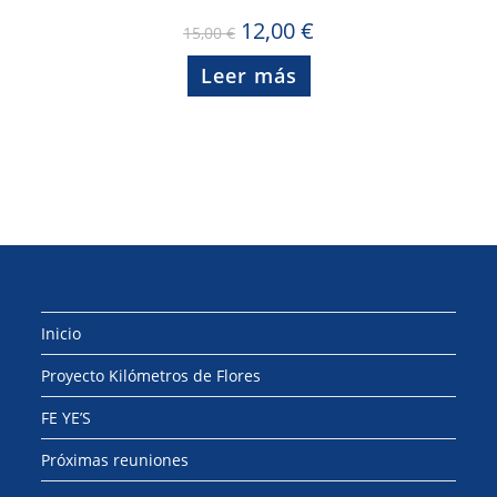
El
12,00
€
El
15,00
€
precio
precio
original
actual
Leer más
era:
es:
15,00 €.
12,00 €.
Inicio
Proyecto Kilómetros de Flores
FE YE’S
Próximas reuniones