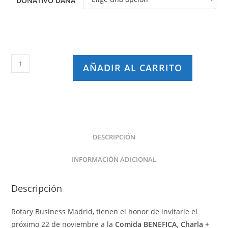
DONATIVO DANA
Rotary
AÑADIR AL CARRITO
Business
Madrid
"Del
Cool
Calling
a
DESCRIPCIÓN
Líder
INFORMACIÓN ADICIONAL
de
Ventas"
Descripción
cantidad
Rotary Business Madrid, tienen el honor de invitarle el
próximo 22 de noviembre a la
Comida BENEFICA, Charla +