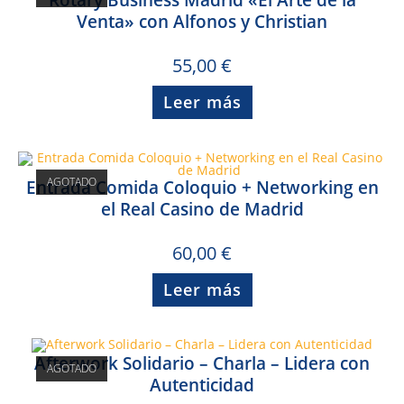
Rotary Business Madrid «El Arte de la
Venta» con Alfonos y Christian
55,00
€
Leer más
AGOTADO
Entrada Comida Coloquio + Networking en
el Real Casino de Madrid
60,00
€
Leer más
Afterwork Solidario – Charla – Lidera con
AGOTADO
Autenticidad