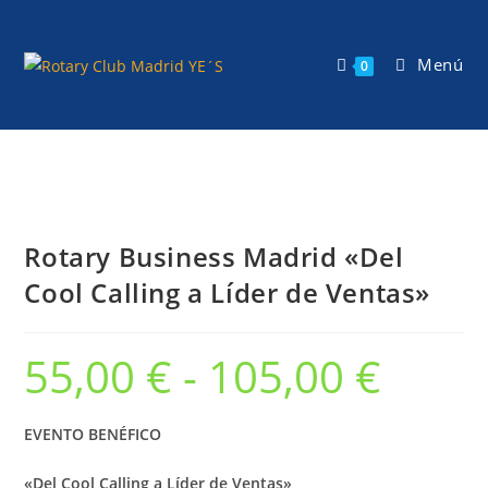
Ir
al
Menú
contenido
0
Rotary Business Madrid «Del
Cool Calling a Líder de Ventas»
55,00
€
-
105,00
€
Rango
de
precios:
desde
55,00 €
EVENTO BENÉFICO
hasta
105,00 €
«Del Cool Calling a Líder de Ventas»